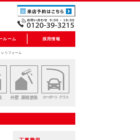
ールーム
採用情報
イレリフォーム
装
外壁
屋根塗装
カーポート
テラス
・
・