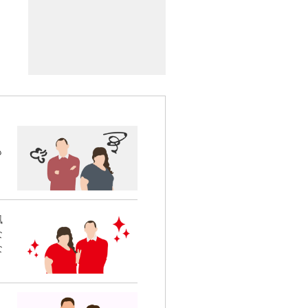
も
風
な
な