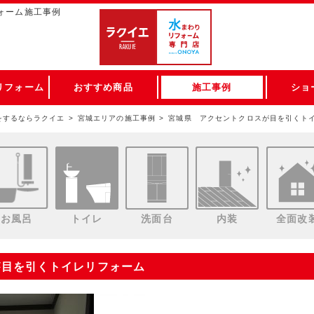
ォーム施工事例
リフォーム
おすすめ商品
施工事例
ショ
をするならラクイエ
宮城エリアの施工事例
宮城県 アクセントクロスが目を引くト
お風呂
トイレ
洗面台
内装
全面改
が目を引くトイレリフォーム