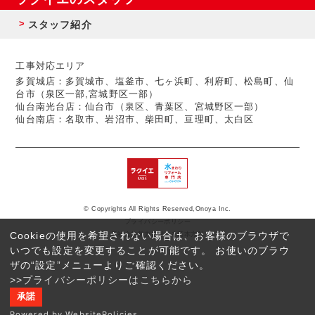
スタッフ紹介
工事対応エリア
多賀城店：多賀城市、塩釜市、七ヶ浜町、利府町、松島町、仙
台市（泉区一部,宮城野区一部）
仙台南光台店：仙台市（泉区、青葉区、宮城野区一部）
仙台南店：名取市、岩沼市、柴田町、亘理町、太白区
© Copyrights All Rights Reserved,Onoya Inc.
プライバシーポリシー
Cookieの使用を希望されない場合は、お客様のブラウザで
反社会的勢力に対する基本方針
いつでも設定を変更することが可能です。 お使いのブラウ
ザの“設定”メニューよりご確認ください。
>>プライバシーポリシーはこちらから
承諾
Powered by WebsitePolicies