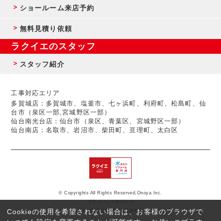
ショールーム来店予約
無料見積り依頼
ラクイエのスタッフ
スタッフ紹介
工事対応エリア
多賀城店：多賀城市、塩釜市、七ヶ浜町、利府町、松島町、仙
台市（泉区一部,宮城野区一部）
仙台南光台店：仙台市（泉区、青葉区、宮城野区一部）
仙台南店：名取市、岩沼市、柴田町、亘理町、太白区
© Copyrights All Rights Reserved,Onoya Inc.
プライバシーポリシー
Cookieの使用を希望されない場合は、お客様のブラウザで
反社会的勢力に対する基本方針