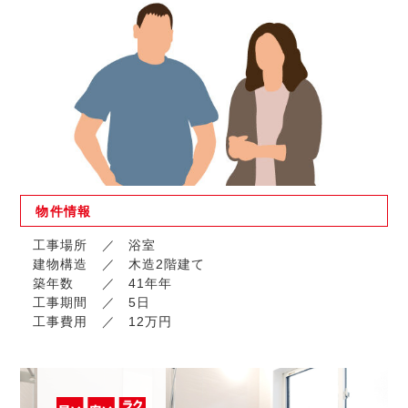
物件
情報
工事場所
浴室
建物構造
木造2階建て
築年数
41年年
工事期間
5日
工事費用
12万円