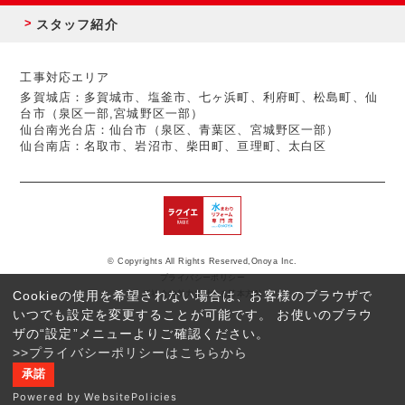
スタッフ紹介
工事対応エリア
多賀城店：多賀城市、塩釜市、七ヶ浜町、利府町、松島町、仙
台市（泉区一部,宮城野区一部）
仙台南光台店：仙台市（泉区、青葉区、宮城野区一部）
仙台南店：名取市、岩沼市、柴田町、亘理町、太白区
© Copyrights All Rights Reserved,Onoya Inc.
プライバシーポリシー
Cookieの使用を希望されない場合は、お客様のブラウザで
反社会的勢力に対する基本方針
いつでも設定を変更することが可能です。 お使いのブラウ
ザの“設定”メニューよりご確認ください。
>>プライバシーポリシーはこちらから
承諾
Powered by WebsitePolicies