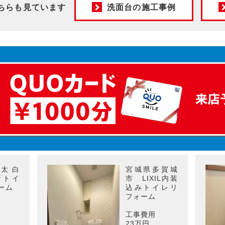
ちらも見ています
洗面台の施工事例
太白
宮城県多賀城
新トイ
市 LIXIL内装
ーム
込みトイレリ
フォーム
工事費用
23万円