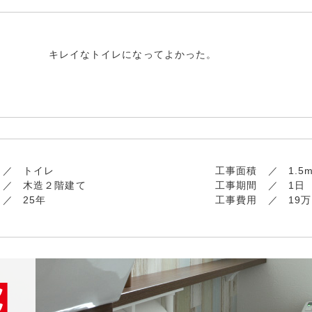
キレイなトイレになってよかった。
トイレ
工事面積
1.5
木造２階建て
工事期間
1日
25年
工事費用
19