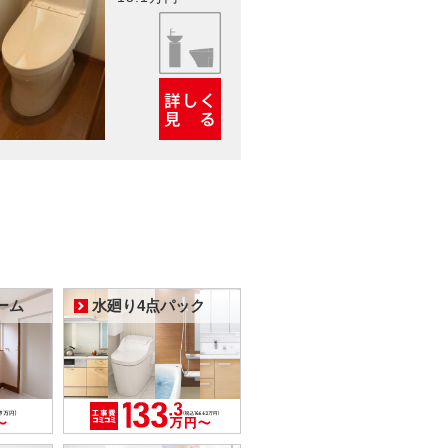
ーム
水廻り4点パック