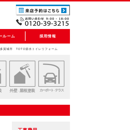
ールーム
採用情報
多賀城市 TOTO節水トイレリフォーム
装
外壁
屋根塗装
カーポート
テラス
・
・