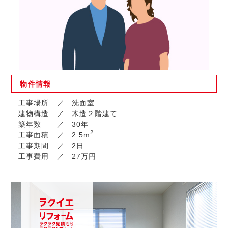
物件
情報
工事場所
洗面室
建物構造
木造２階建て
築年数
30年
2
工事面積
2.5m
工事期間
2日
工事費用
27万円