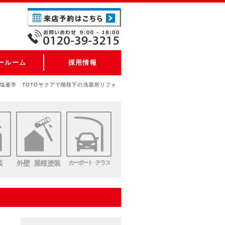
ールーム
採用情報
塩釜市 TOTOサクアで階段下の洗面所リフォ
装
外壁
屋根塗装
カーポート
テラス
・
・