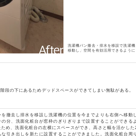
洗濯機パン撤去・排水を移設で洗濯機
移動し、空間を有効活用できるように
が階段の下にあるためデッドスペースができてしまい無駄がある。
ンを撤去し排水を移設し洗濯機の位置を今までよりも右側へ移動
その分、洗面化粧台が窓枠のぎりぎりまで設置することができる
たため、洗面化粧台の左横にスペースができ、高さと幅を活かした
ムな引き出しを新たに設置することができました。洗面化粧台周