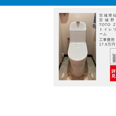
宮城県
宮城
TOTO 
トイレ
ーム
工事費用
17.6万円