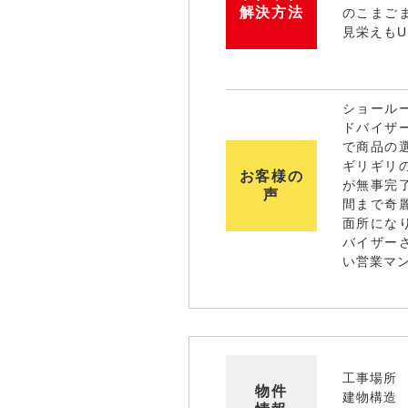
解決方法
のこまご
見栄えもU
ショール
ドバイザ
で商品の
ギリギリ
お客様の
が無事完
声
間まで奇
面所にな
バイザー
い営業マ
工事場所
物件
建物構造