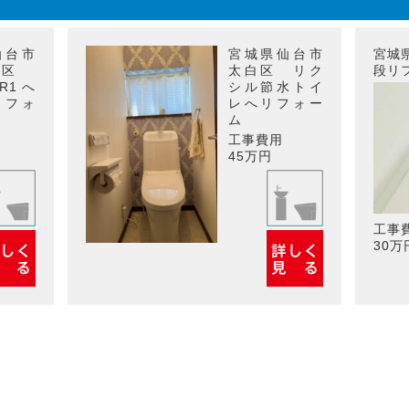
仙台市
宮城県仙台市
宮城
野区
太白区 リク
段リ
ZR1へ
シル節水トイ
リフォ
レへリフォー
ム
工事費用
45万円
工事
30万