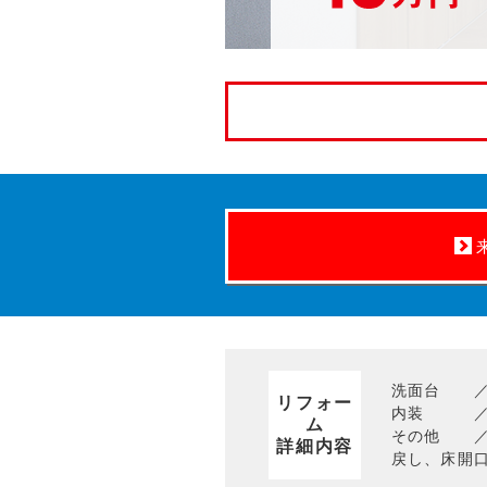
洗面台
リフォー
内装
ム
その他
詳細内容
戻し、床開