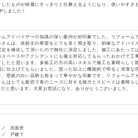
ましたものが綺麗にすっきりと仕舞えるようになり、使いやすさ
Pしました！
ームアドバイザーの知識の深い案内が好印象でした。リフォーム
ーさんは、依頼主の希望をとても良く聞き取り、的確なアドバイ
選定を補佐して頂いたので御社に決定しました。施工にあたって
のスペースやアクシデントにも備え対応してもらったおかげで工
了したと思います。多能工の方の高いスキルで施工も素晴らしく
麗に仕上げてもらいました。思った以上に機能的で明るく清潔な
り、壁紙の白い花柄も相まって華やかな印象です。リフォームア
さんはとても親切で客のニーズに対する能力とスピードは素晴ら
ンだと思います。大変お世話になり、ありがとうございました。
洗面所
戸建て