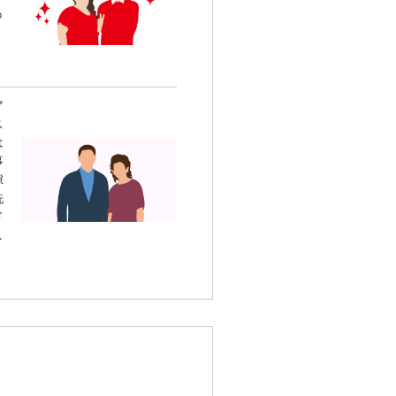
も
ア
ス
は
事
隙
洗
ド
し