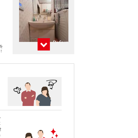
を
！
し
よ
2
り