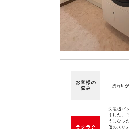
お客様の
洗面所
悩み
洗濯機パ
ました。
うになっ
ラクラク
段のスリ