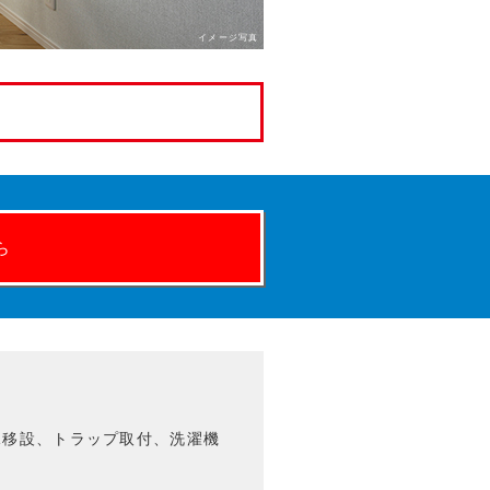
イメージ写真
ら
水移設、トラップ取付、洗濯機