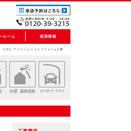
ールーム
採用情報
 LIXIL アメージュ/トイレリフォーム工事
装
外壁
屋根塗装
カーポート
テラス
・
・