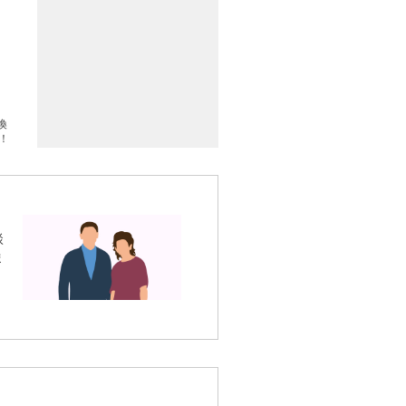
換
！
談
ま