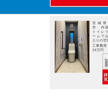
宮城県
市 内
トイレ
ームで
入りの空
工事費用
26万円