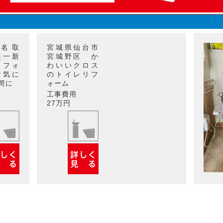
名取
宮城県仙台市
装一新
宮城野区 か
リフォ
わいいクロス
お気に
のトイレリフ
間に
ォーム
工事費用
27万円