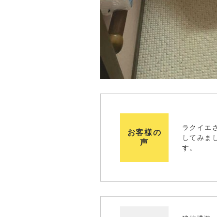
ラクイエ
お客様の
してみま
声
す。