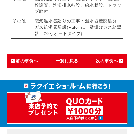
栓設置、洗濯排水移設、給水新設、トラッ
プ取付
その他
電気温水器廻りの工事：温水器産廃処分、
ガス給湯器新設(Paloma 壁掛けガス給湯
器 20号オートタイプ)
前の事例へ
一覧に戻る
次の事例へ