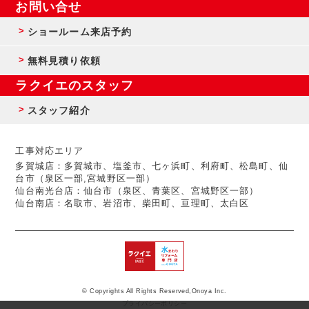
お問い合せ
ショールーム来店予約
無料見積り依頼
ラクイエのスタッフ
スタッフ紹介
工事対応エリア
多賀城店：多賀城市、塩釜市、七ヶ浜町、利府町、松島町、仙
台市（泉区一部,宮城野区一部）
仙台南光台店：仙台市（泉区、青葉区、宮城野区一部）
仙台南店：名取市、岩沼市、柴田町、亘理町、太白区
© Copyrights All Rights Reserved,Onoya Inc.
プライバシーポリシー