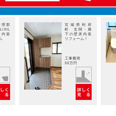
亘理郡
宮城県利府
IXIL
町 玄関・廊
・内装
下の壁床内装
ム
リフォーム！
工事費用
50万円