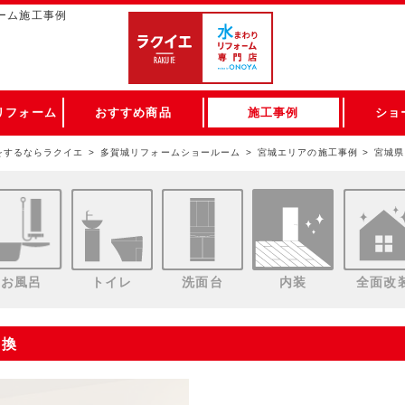
ーム施工事例
リフォーム
おすすめ商品
施工事例
ショ
をするならラクイエ
多賀城リフォームショールーム
宮城エリアの施工事例
宮城県
お風呂
トイレ
洗面台
内装
全面改
交換