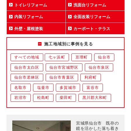
トイレリフォーム
洗面台リフォーム
内装リフォーム
全面改装リフォーム
外壁・屋根塗装
カーポート・テラス
施工地域別に事例を見る
すべての地域
七ヶ浜町
亘理町
仙台市
仙台市太白区
仙台市宮城野区
仙台市泉区
仙台市若林区
仙台市青葉区
利府町
名取市
塩釜市
多賀城市
富谷市
岩沼市
松島町
柴田町
黒川郡大和町
宮城県仙台市 既存の
鏡を活かした落ち着き